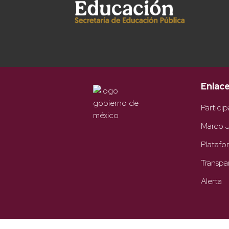
Enlac
Particip
Marco J
Platafo
Transpa
Alerta