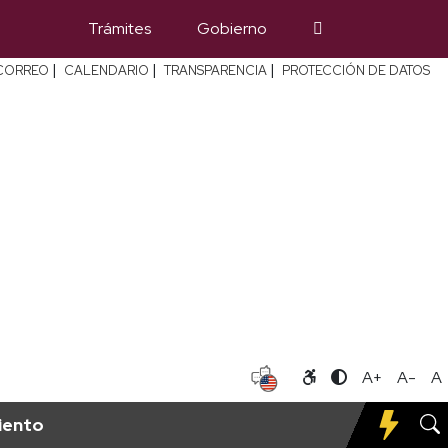
Trámites
Gobierno
|
|
|
CORREO
CALENDARIO
TRANSPARENCIA
PROTECCIÓN DE DATOS
A+
A-
A
iento