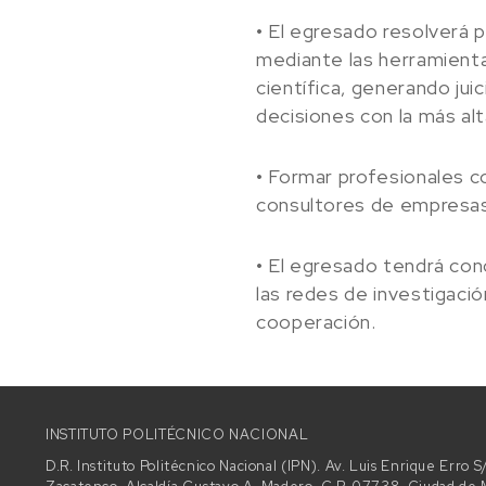
• El egresado resolverá
mediante las herramienta
científica, generando jui
decisiones con la más alta
• Formar profesionales 
consultores de empresa
• El egresado tendrá con
las redes de investigació
cooperación.
INSTITUTO POLITÉCNICO NACIONAL
D.R. Instituto Politécnico Nacional (IPN). Av. Luis Enrique Erro