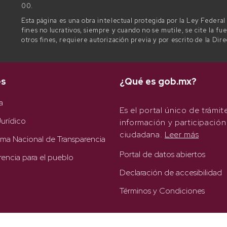
00.
Esta página es una obra intelectual protegida por la Ley Federa
fines no lucrativos, siempre y cuando no se mutile, se cite la fu
otros fines, requiere autorización previa y por escrito de la Dir
es
¿Qué es gob.mx?
a
Es el portal único de trámit
urídico
información y participación
ciudadana.
Leer más
rma Nacional de Transparencia
Portal de datos abiertos
rencia para el pueblo
Declaración de accesibilidad
Términos y Condiciones