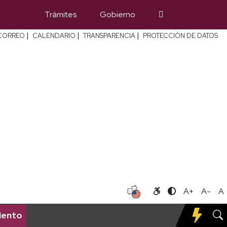
Trámites
Gobierno
|
|
|
CORREO
CALENDARIO
TRANSPARENCIA
PROTECCIÓN DE DATOS
A+
A-
A
iento