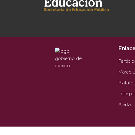
Enlac
Particip
Marco J
Platafo
Transpa
Alerta