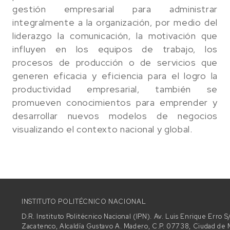
gestión empresarial para administrar
integralmente a la organización, por medio del
liderazgo la comunicación, la motivación que
influyen en los equipos de trabajo, los
procesos de producción o de servicios que
generen eficacia y eficiencia para el logro la
productividad empresarial, también se
promueven conocimientos para emprender y
desarrollar nuevos modelos de negocios
visualizando el contexto nacional y global.
INSTITUTO POLITÉCNICO NACIONAL
D.R. Instituto Politécnico Nacional (IPN). Av. Luis Enrique Erro
Zacatenco, Alcaldía Gustavo A. Madero, C.P. 07738, Ciudad d